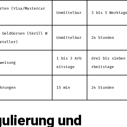
rten (Visa/Mastercar
Unmittelbar
3 bis 5 Werktag
 Geldbörsen (Skrill W
Unmittelbar
24 Stunden
eteller)
1 bis 3 Arb
drei bis sieben
weisung
eitstage
rbeitstage
hrungen
15 min
24 Stunden
ulierung und