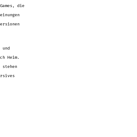
Games, die
einungen
ersionen
 und
ch Heim.
 stehen
rsives