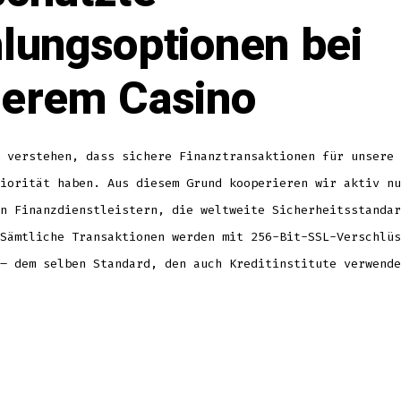
lungsoptionen bei
erem Casino
 verstehen, dass sichere Finanztransaktionen für unsere 
iorität haben. Aus diesem Grund kooperieren wir aktiv nu
n Finanzdienstleistern, die weltweite Sicherheitsstandar
Sämtliche Transaktionen werden mit 256-Bit-SSL-Verschlüs
– dem selben Standard, den auch Kreditinstitute verwende