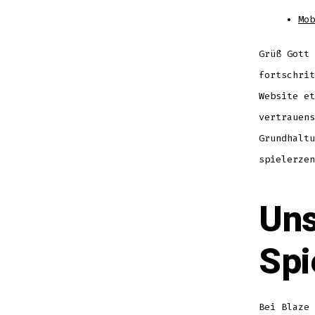
Mob
Grüß Gott
fortschrit
Website et
vertrauens
Grundhaltu
spielerzen
Uns
Spi
Bei Blaze 