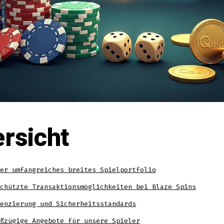
rsicht
er umfangreiches breites Spielportfolio
chützte Transaktionsmöglichkeiten bei Blaze Spins
enzierung und Sicherheitsstandards
ßzügige Angebote für unsere Spieler