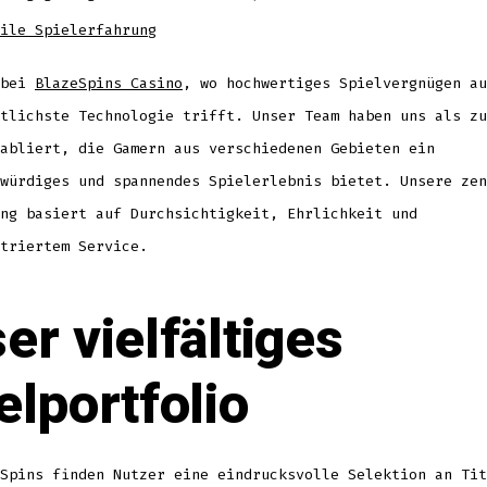
ile Spielerfahrung
 bei
BlazeSpins Casino
, wo hochwertiges Spielvergnügen au
tlichste Technologie trifft. Unser Team haben uns als zu
abliert, die Gamern aus verschiedenen Gebieten ein
würdiges und spannendes Spielerlebnis bietet. Unsere zen
ng basiert auf Durchsichtigkeit, Ehrlichkeit und
triertem Service.
er vielfältiges
elportfolio
Spins finden Nutzer eine eindrucksvolle Selektion an Tit