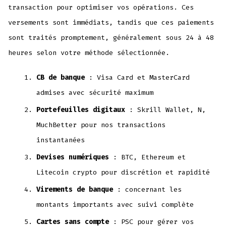
transaction pour optimiser vos opérations. Ces
versements sont immédiats, tandis que ces paiements
sont traités promptement, généralement sous 24 à 48
heures selon votre méthode sélectionnée.
CB de banque
: Visa Card et MasterCard
admises avec sécurité maximum
Portefeuilles digitaux
: Skrill Wallet, N,
MuchBetter pour nos transactions
instantanées
Devises numériques
: BTC, Ethereum et
Litecoin crypto pour discrétion et rapidité
Virements de banque
: concernant les
montants importants avec suivi complète
Cartes sans compte
: PSC pour gérer vos