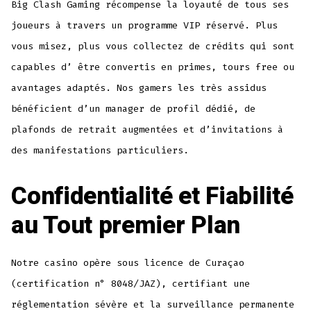
Big Clash Gaming récompense la loyauté de tous ses
joueurs à travers un programme VIP réservé. Plus
vous misez, plus vous collectez de crédits qui sont
capables d’ être convertis en primes, tours free ou
avantages adaptés. Nos gamers les très assidus
bénéficient d’un manager de profil dédié, de
plafonds de retrait augmentées et d’invitations à
des manifestations particuliers.
Confidentialité et Fiabilité
au Tout premier Plan
Notre casino opère sous licence de Curaçao
(certification n° 8048/JAZ), certifiant une
réglementation sévère et la surveillance permanente