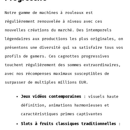
Notre gamme de machines à rouleaux est
régulièrement renouvelée à niveau avec ces
nouvelles créations du marché. Des intemporels
légendaires aux productions les plus originales, on
présentons une diversité qui va satisfaire tous vos
profils de gamers. Ces cagnottes progressives
touchent régulièrement des sommes extraordinaires,
avec nos récompenses maximaux susceptibles de
surpasser de multiples millions EUR.
Jeux vidéos contemporaines
: visuels haute
définition, animations harmonieuses et
caractéristiques primes captivantes
Slots à fruits classiques traditionnelles
: