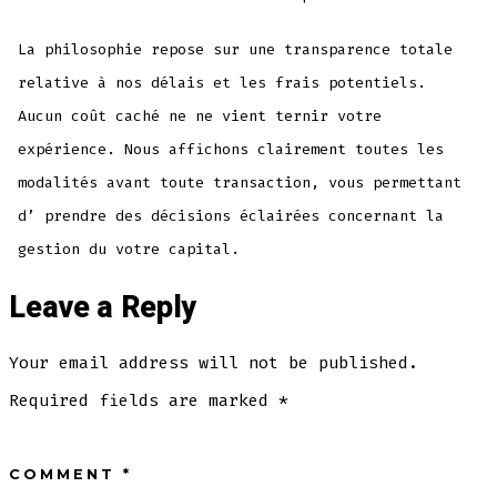
La philosophie repose sur une transparence totale
relative à nos délais et les frais potentiels.
Aucun coût caché ne ne vient ternir votre
expérience. Nous affichons clairement toutes les
modalités avant toute transaction, vous permettant
d’ prendre des décisions éclairées concernant la
gestion du votre capital.
Leave a Reply
Your email address will not be published.
Required fields are marked
*
COMMENT
*