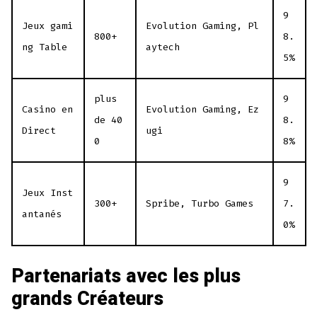
9
Jeux gami
Evolution Gaming, Pl
800+
8.
ng Table
aytech
5%
plus
9
Casino en
Evolution Gaming, Ez
de 40
8.
Direct
ugi
0
8%
9
Jeux Inst
300+
Spribe, Turbo Games
7.
antanés
0%
Partenariats avec les plus
grands Créateurs