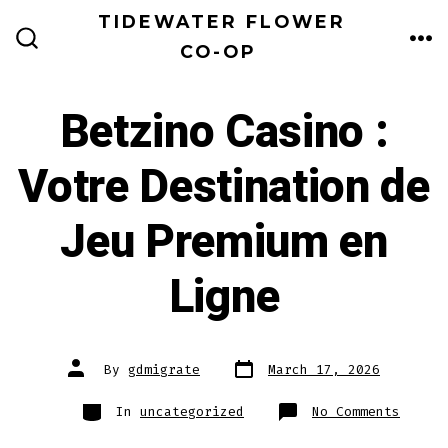
Skip
TIDEWATER FLOWER
to
CO-OP
ME
SEARCH
TOGGLE
content
Betzino Casino :
Votre Destination de
Jeu Premium en
Ligne
Post
Post
By
gdmigrate
March 17, 2026
date
author
Categories
on
In
uncategorized
No Comments
Betzin
Casino
: