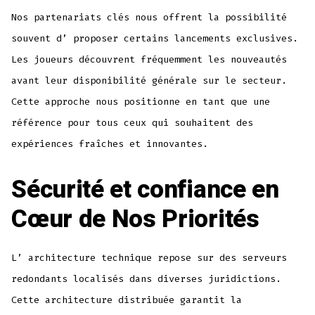
Nos partenariats clés nous offrent la possibilité
souvent d’ proposer certains lancements exclusives.
Les joueurs découvrent fréquemment les nouveautés
avant leur disponibilité générale sur le secteur.
Cette approche nous positionne en tant que une
référence pour tous ceux qui souhaitent des
expériences fraîches et innovantes.
Sécurité et confiance en
Cœur de Nos Priorités
L’ architecture technique repose sur des serveurs
redondants localisés dans diverses juridictions.
Cette architecture distribuée garantit la