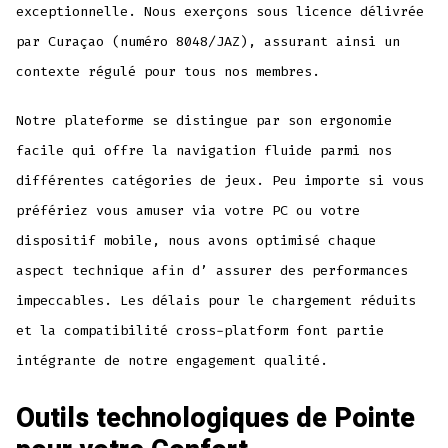
exceptionnelle. Nous exerçons sous licence délivrée
par Curaçao (numéro 8048/JAZ), assurant ainsi un
contexte régulé pour tous nos membres.
Notre plateforme se distingue par son ergonomie
facile qui offre la navigation fluide parmi nos
différentes catégories de jeux. Peu importe si vous
préfériez vous amuser via votre PC ou votre
dispositif mobile, nous avons optimisé chaque
aspect technique afin d’ assurer des performances
impeccables. Les délais pour le chargement réduits
et la compatibilité cross-platform font partie
intégrante de notre engagement qualité.
Outils technologiques de Pointe