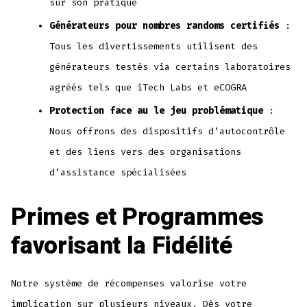
sur son pratique
Générateurs pour nombres randoms certifiés
:
Tous les divertissements utilisent des
générateurs testés via certains laboratoires
agréés tels que iTech Labs et eCOGRA
Protection face au le jeu problématique
:
Nous offrons des dispositifs d’autocontrôle
et des liens vers des organisations
d’assistance spécialisées
Primes et Programmes
favorisant la Fidélité
Notre système de récompenses valorise votre
implication sur plusieurs niveaux. Dès votre