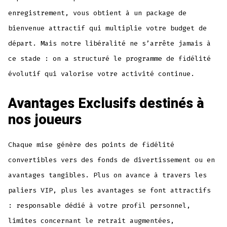
enregistrement, vous obtient à un package de
bienvenue attractif qui multiplie votre budget de
départ. Mais notre libéralité ne s’arrête jamais à
ce stade : on a structuré le programme de fidélité
évolutif qui valorise votre activité continue.
Avantages Exclusifs destinés à
nos joueurs
Chaque mise génère des points de fidélité
convertibles vers des fonds de divertissement ou en
avantages tangibles. Plus on avance à travers les
paliers VIP, plus les avantages se font attractifs
: responsable dédié à votre profil personnel,
limites concernant le retrait augmentées,