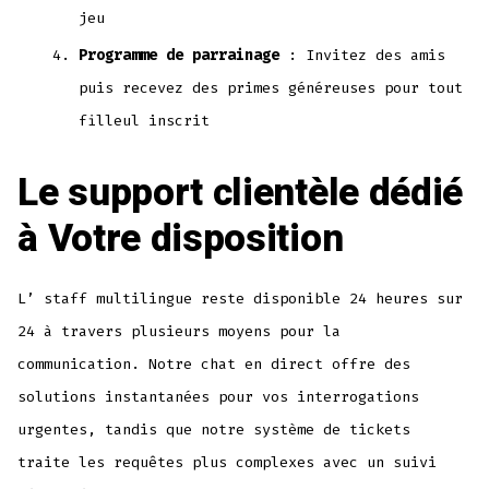
jeu
Programme de parrainage
: Invitez des amis
puis recevez des primes généreuses pour tout
filleul inscrit
Le support clientèle dédié
à Votre disposition
L’ staff multilingue reste disponible 24 heures sur
24 à travers plusieurs moyens pour la
communication. Notre chat en direct offre des
solutions instantanées pour vos interrogations
urgentes, tandis que notre système de tickets
traite les requêtes plus complexes avec un suivi