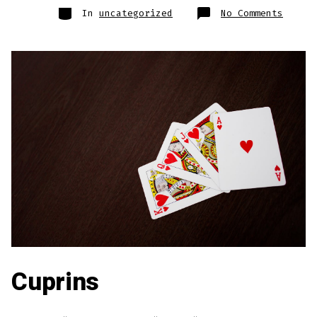
Categories
on
In
uncategorized
No Comments
Betfre
Casino
Sistem
excele
de
Gaming
Online
cu
Experi
Remarc
Cuprins