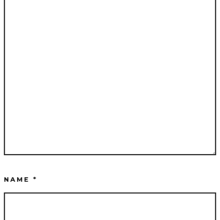
NAME
*