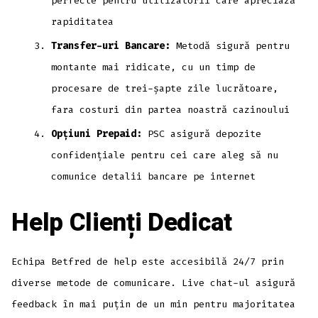
perfecte pentru utilizatorii care apreciază
rapiditatea
Transfer-uri Bancare:
Metodă sigură pentru
montante mai ridicate, cu un timp de
procesare de trei-șapte zile lucrătoare,
fara costuri din partea noastră cazinoului
Opțiuni Prepaid:
PSC asigură depozite
confidențiale pentru cei care aleg să nu
comunice detalii bancare pe internet
Help Clienți Dedicat
Echipa Betfred de help este accesibilă 24/7 prin
diverse metode de comunicare. Live chat-ul asigură
feedback în mai puțin de un min pentru majoritatea