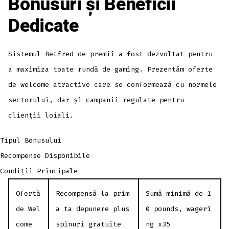
Bonusuri și Beneficii
Dedicate
Sistemul Betfred de premii a fost dezvoltat pentru
a maximiza toate rundă de gaming. Prezentăm oferte
de welcome atractive care se conformează cu normele
sectorului, dar și campanii regulate pentru
clienții loiali.
Tipul Bonusului
Recompense Disponibile
Condiții Principale
Ofertă
Recompensă la prim
Sumă minimă de 1
de Wel
a ta depunere plus
0 pounds, wageri
come
spinuri gratuite
ng x35