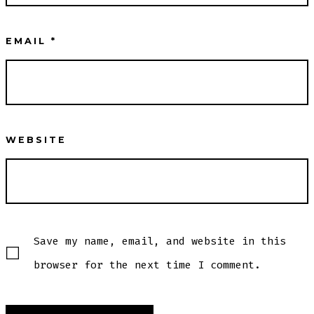
EMAIL
*
WEBSITE
Save my name, email, and website in this
browser for the next time I comment.