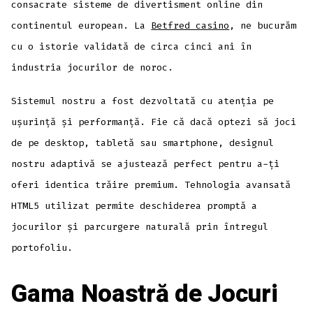
consacrate sisteme de divertisment online din
continentul european. La
Betfred casino
, ne bucurăm
cu o istorie validată de circa cinci ani în
industria jocurilor de noroc.
Sistemul nostru a fost dezvoltată cu atenția pe
ușurință și performanță. Fie că dacă optezi să joci
de pe desktop, tabletă sau smartphone, designul
nostru adaptivă se ajustează perfect pentru a-ți
oferi identica trăire premium. Tehnologia avansată
HTML5 utilizat permite deschiderea promptă a
jocurilor și parcurgere naturală prin întregul
portofoliu.
Gama Noastră de Jocuri