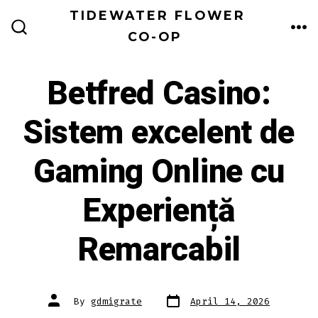
Skip
TIDEWATER FLOWER
to
CO-OP
ME
SEARCH
TOGGLE
content
Betfred Casino:
Sistem excelent de
Gaming Online cu
Experiență
Remarcabil
Post
Post
By
gdmigrate
April 14, 2026
date
author