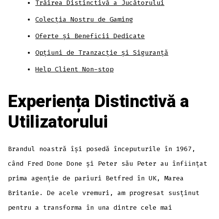
Trăirea Distinctivă a Jucătorului
Colecția Nostru de Gaming
Oferte și Beneficii Dedicate
Opțiuni de Tranzacție și Siguranță
Help Client Non-stop
Experiența Distinctivă a
Utilizatorului
Brandul noastră își posedă începuturile în 1967,
când Fred Done Done și Peter său Peter au înființat
prima agenție de pariuri Betfred în UK, Marea
Britanie. De acele vremuri, am progresat susținut
pentru a transforma în una dintre cele mai