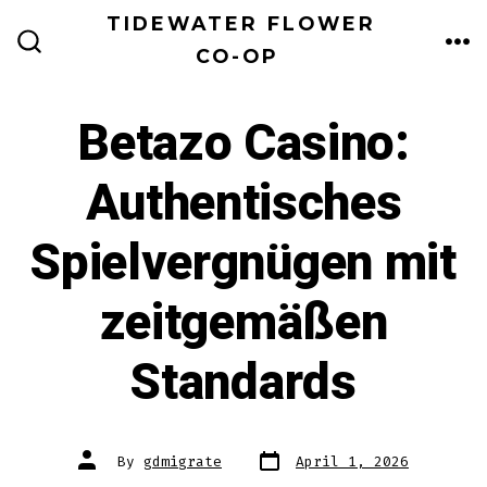
Skip
TIDEWATER FLOWER
to
CO-OP
ME
SEARCH
TOGGLE
content
Betazo Casino:
Authentisches
Spielvergnügen mit
zeitgemäßen
Standards
Post
Post
By
gdmigrate
April 1, 2026
date
author