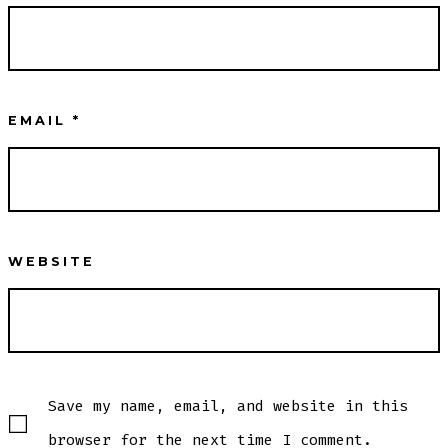
EMAIL
*
WEBSITE
Save my name, email, and website in this
browser for the next time I comment.