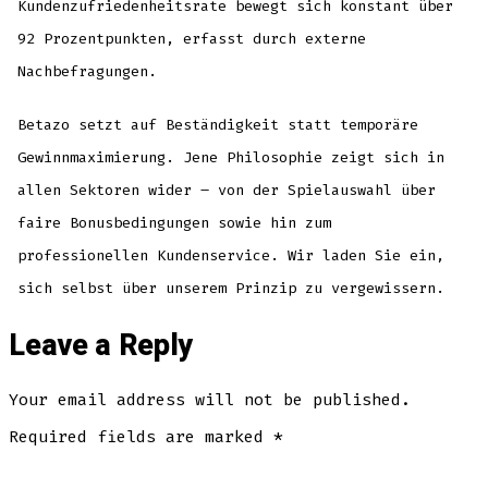
Kundenzufriedenheitsrate bewegt sich konstant über
92 Prozentpunkten, erfasst durch externe
Nachbefragungen.
Betazo setzt auf Beständigkeit statt temporäre
Gewinnmaximierung. Jene Philosophie zeigt sich in
allen Sektoren wider – von der Spielauswahl über
faire Bonusbedingungen sowie hin zum
professionellen Kundenservice. Wir laden Sie ein,
sich selbst über unserem Prinzip zu vergewissern.
Leave a Reply
Your email address will not be published.
Required fields are marked
*