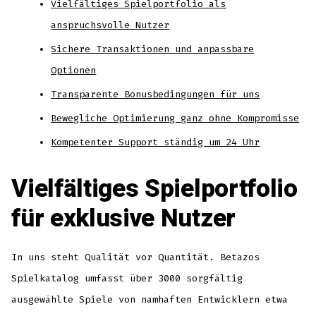
Vielfältiges Spielportfolio als
anspruchsvolle Nutzer
Sichere Transaktionen und anpassbare
Optionen
Transparente Bonusbedingungen für uns
Bewegliche Optimierung ganz ohne Kompromisse
Kompetenter Support ständig um 24 Uhr
Vielfältiges Spielportfolio
für exklusive Nutzer
In uns steht Qualität vor Quantität. Betazos
Spielkatalog umfasst über 3000 sorgfältig
ausgewählte Spiele von namhaften Entwicklern etwa