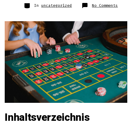
Categories
on
In
uncategorized
No Comments
Betazo
Casino
Authen
Spielv
mit
zeitge
Standa
Inhaltsverzeichnis