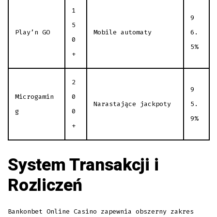
1
9
5
Play’n GO
Mobile automaty
6.
0
5%
+
2
9
Microgamin
0
Narastające jackpoty
5.
g
0
9%
+
System Transakcji i
Rozliczeń
Bankonbet Online Casino zapewnia obszerny zakres