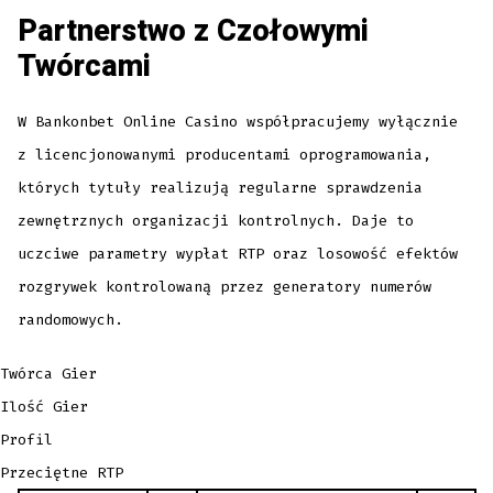
Partnerstwo z Czołowymi
Twórcami
W Bankonbet Online Casino współpracujemy wyłącznie
z licencjonowanymi producentami oprogramowania,
których tytuły realizują regularne sprawdzenia
zewnętrznych organizacji kontrolnych. Daje to
uczciwe parametry wypłat RTP oraz losowość efektów
rozgrywek kontrolowaną przez generatory numerów
randomowych.
Twórca Gier
Ilość Gier
Profil
Przeciętne RTP