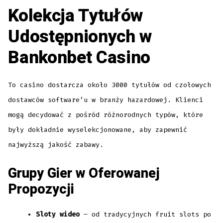
Kolekcja Tytułów
Udostępnionych w
Bankonbet Casino
To casino dostarcza około 3000 tytułów od czołowych
dostawców software’u w branży hazardowej. Klienci
mogą decydować z pośród różnorodnych typów, które
były dokładnie wyselekcjonowane, aby zapewnić
najwyższą jakość zabawy.
Grupy Gier w Oferowanej
Propozycji
Sloty wideo
– od tradycyjnych fruit slots po