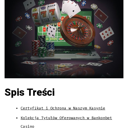
Platfo
Gier
Spis Treści
Certyfikat i Ochrona w Naszym Kasynie
Kolekcja Tytułów Oferowanych w Bankonbet
Casino