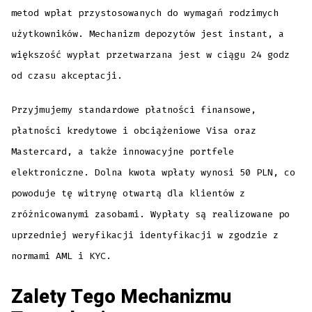
metod wpłat przystosowanych do wymagań rodzimych
użytkowników. Mechanizm depozytów jest instant, a
większość wypłat przetwarzana jest w ciągu 24 godz
od czasu akceptacji.
Przyjmujemy standardowe płatności finansowe,
płatności kredytowe i obciążeniowe Visa oraz
Mastercard, a także innowacyjne portfele
elektroniczne. Dolna kwota wpłaty wynosi 50 PLN, co
powoduje tę witrynę otwartą dla klientów z
zróżnicowanymi zasobami. Wypłaty są realizowane po
uprzedniej weryfikacji identyfikacji w zgodzie z
normami AML i KYC.
Zalety Tego Mechanizmu