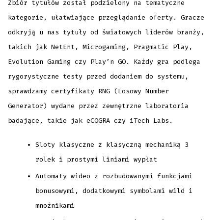
Zbiór tytułów został podzielony na tematyczne
kategorie, ułatwiające przeglądanie oferty. Gracze
odkryją u nas tytuły od światowych liderów branży,
takich jak NetEnt, Microgaming, Pragmatic Play,
Evolution Gaming czy Play’n GO. Każdy gra podlega
rygorystyczne testy przed dodaniem do systemu,
sprawdzamy certyfikaty RNG (Losowy Number
Generator) wydane przez zewnętrzne laboratoria
badające, takie jak eCOGRA czy iTech Labs.
Sloty klasyczne z klasyczną mechaniką 3
rolek i prostymi liniami wypłat
Automaty wideo z rozbudowanymi funkcjami
bonusowymi, dodatkowymi symbolami wild i
mnożnikami