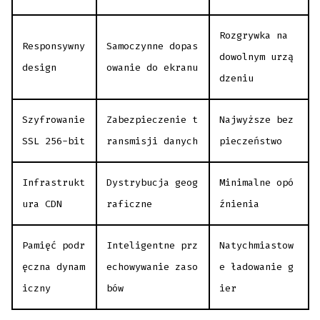
Rozgrywka na
Responsywny
Samoczynne dopas
dowolnym urzą
design
owanie do ekranu
dzeniu
Szyfrowanie
Zabezpieczenie t
Najwyższe bez
SSL 256-bit
ransmisji danych
pieczeństwo
Infrastrukt
Dystrybucja geog
Minimalne opó
ura CDN
raficzne
źnienia
Pamięć podr
Inteligentne prz
Natychmiastow
ęczna dynam
echowywanie zaso
e ładowanie g
iczny
bów
ier