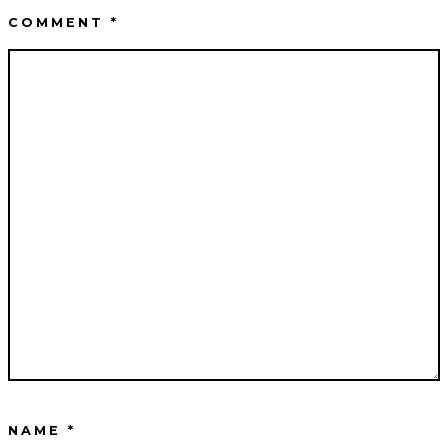
COMMENT
*
NAME
*