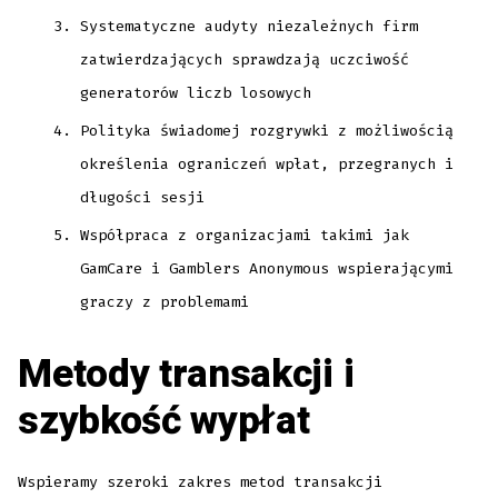
Systematyczne audyty niezależnych firm
zatwierdzających sprawdzają uczciwość
generatorów liczb losowych
Polityka świadomej rozgrywki z możliwością
określenia ograniczeń wpłat, przegranych i
długości sesji
Współpraca z organizacjami takimi jak
GamCare i Gamblers Anonymous wspierającymi
graczy z problemami
Metody transakcji i
szybkość wypłat
Wspieramy szeroki zakres metod transakcji