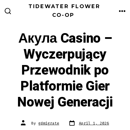
Skip
TIDEWATER FLOWER
to
CO-OP
ME
SEARCH
TOGGLE
content
Акула Casino –
Wyczerpujący
Przewodnik po
Platformie Gier
Nowej Generacji
Post
Post
By
gdmigrate
April 1, 2026
date
author