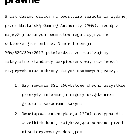
prawne
Shark Casino działa na podstawie zezwolenia wydanej
przez Maltańską Gaming Authority (MGA), jedną z
najwyżej uznanych podmiotów regulacyjnych w
sektorze gier online. Numer licencji
MGA/B2C/394/2017 potwierdza, że realizujemy
maksymalne standardy bezpieczeństwa, uczciwości
rozgrywek oraz ochrony danych osobowych graczy.
Szyfrowanie SSL 256-bitowe chroni wszystkie
przesyły informacji między urządzeniem
gracza a serwerami kasyna
Dwuetapowa autentykacja (2FA) dostępna dla
wszelkich kont, zwiększająca ochronę przed
nieautoryzowanym dostępem